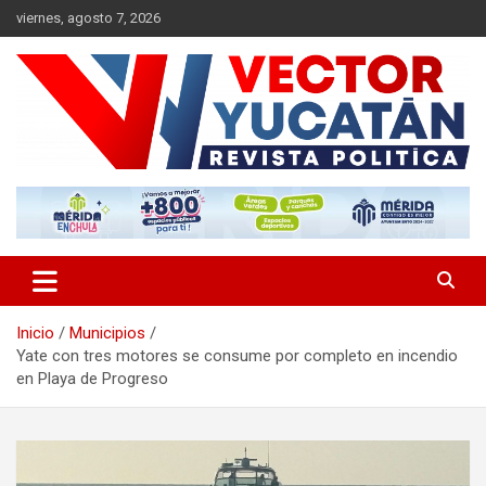
Saltar
viernes, agosto 7, 2026
al
contenido
Revista política
Vector Yucatán
Inicio
Municipios
Yate con tres motores se consume por completo en incendio
en Playa de Progreso