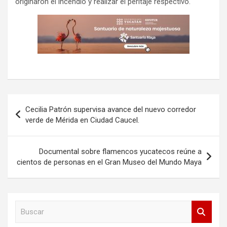
originaron el incendio y realizar el peritaje respectivo.
Navegación
Cecilia Patrón supervisa avance del nuevo corredor
de
verde de Mérida en Ciudad Caucel.
entradas
Documental sobre flamencos yucatecos reúne a
cientos de personas en el Gran Museo del Mundo Maya
B
u