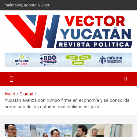
Saltar
miércoles, agosto 5, 2026
al
contenido
Revista política
Vector Yucatán
Inicio
Ciudad
Yucatán avanza con rumbo firme en economía y se consolida
como uno de los estados más sólidos del país