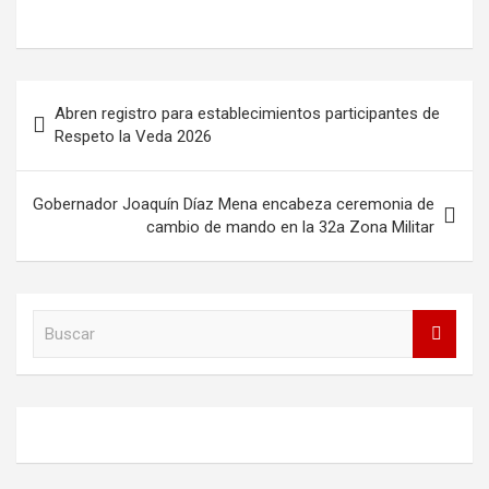
Navegación
Abren registro para establecimientos participantes de
de
Respeto la Veda 2026
entradas
Gobernador Joaquín Díaz Mena encabeza ceremonia de
cambio de mando en la 32a Zona Militar
B
u
s
c
a
r