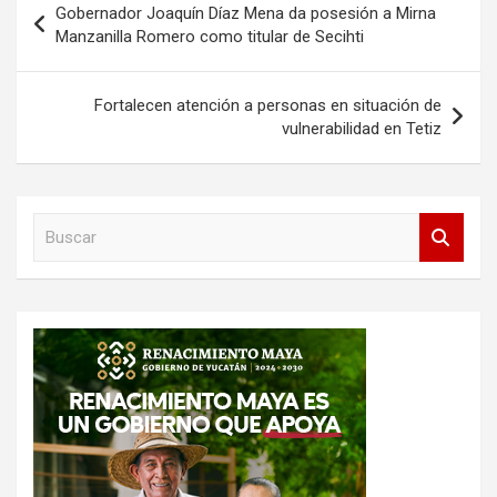
Gobernador Joaquín Díaz Mena da posesión a Mirna
de
Manzanilla Romero como titular de Secihti
entradas
Fortalecen atención a personas en situación de
vulnerabilidad en Tetiz
B
u
s
c
a
r