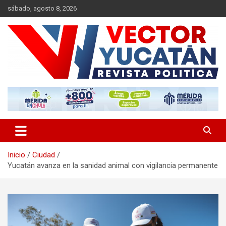
Saltar
sábado, agosto 8, 2026
al
contenido
Revista política
Vector Yucatán
Inicio
Ciudad
Yucatán avanza en la sanidad animal con vigilancia permanente