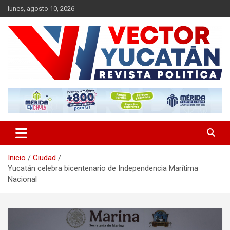
Saltar
lunes, agosto 10, 2026
al
contenido
Revista política
Vector Yucatán
Inicio
Ciudad
Yucatán celebra bicentenario de Independencia Marítima
Nacional