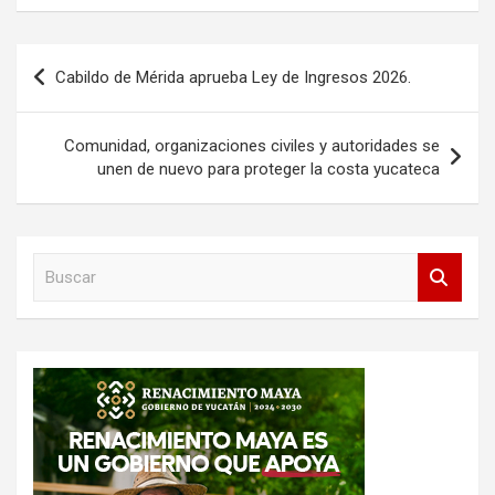
Navegación
Cabildo de Mérida aprueba Ley de Ingresos 2026.
de
entradas
Comunidad, organizaciones civiles y autoridades se
unen de nuevo para proteger la costa yucateca
B
u
s
c
a
r