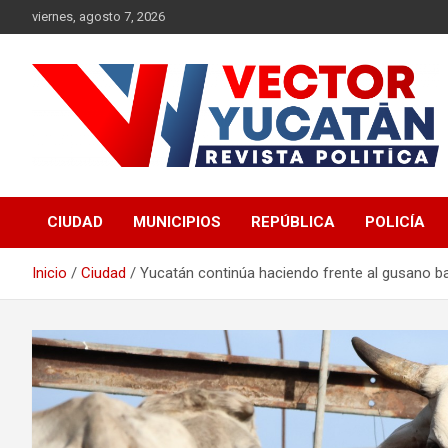
Saltar
viernes, agosto 7, 2026
al
contenido
Revista política
Vector Yucatán
CIUDAD
MUNICIPIOS
REPÚBLICA
POLICÍA
Inicio
Ciudad
Yucatán continúa haciendo frente al gusano b