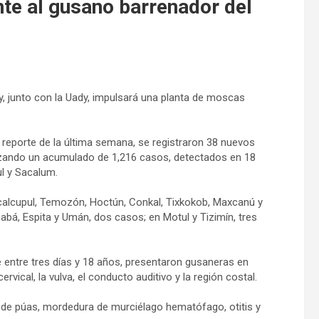
nte al gusano barrenador del
y, junto con la Uady, impulsará una planta de moscas
l reporte de la última semana, se registraron 38 nuevos
zando un acumulado de 1,216 casos, detectados en 18
ul y Sacalum.
acalcupul, Temozón, Hoctún, Conkal, Tixkokob, Maxcanú y
á, Espita y Umán, dos casos; en Motul y Tizimín, tres
e entre tres días y 18 años, presentaron gusaneras en
ervical, la vulva, el conducto auditivo y la región costal.
 de púas, mordedura de murciélago hematófago, otitis y