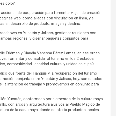
es color”.
 acciones de cooperación para fomentar viajes de creación
páginas web, como aliadas con vinculación en línea, y el
as en desarrollo de producto, imagen y destino.
oadshows en Yucatán y Jalisco; gestionar reuniones con
e ambas regiones, y diseñar paquetes conjuntos para
helle Fridman y Claudia Vanessa Pérez Lamas, en ese orden,
mover, fomentar y consolidar al turismo en los 2 estados,
 competitividad, identidad cultural y unidad en el país.
ndicó que “parte del Tianguis y la recuperación del turismo
romoción conjunta entre Yucatán y Jalisco, hoy, son estados
 la intención de trabajar y promovernos en conjunto para
abellón Yucatán, conformado por elementos de la cultura maya,
illo, con arcos y arquitectura alusivos al Pueblo Mágico de
ructura de la casa maya, donde se oferta productos locales.