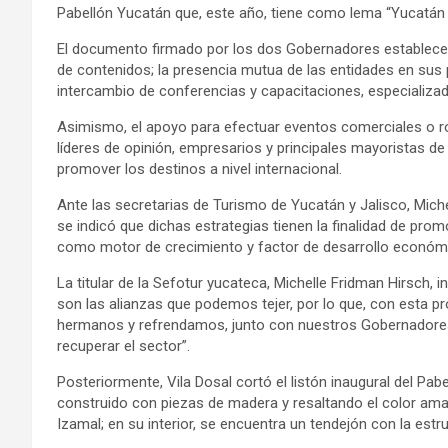
Pabellón Yucatán que, este año, tiene como lema “Yucatán 
El documento firmado por los dos Gobernadores establece
de contenidos; la presencia mutua de las entidades en sus 
intercambio de conferencias y capacitaciones, especializad
Asimismo, el apoyo para efectuar eventos comerciales o r
líderes de opinión, empresarios y principales mayoristas d
promover los destinos a nivel internacional.
Ante las secretarias de Turismo de Yucatán y Jalisco, Mic
se indicó que dichas estrategias tienen la finalidad de pro
como motor de crecimiento y factor de desarrollo económico,
La titular de la Sefotur yucateca, Michelle Fridman Hirsch, i
son las alianzas que podemos tejer, por lo que, con esta p
hermanos y refrendamos, junto con nuestros Gobernadores,
recuperar el sector”.
Posteriormente, Vila Dosal cortó el listón inaugural del P
construido con piezas de madera y resaltando el color amar
Izamal; en su interior, se encuentra un tendejón con la est