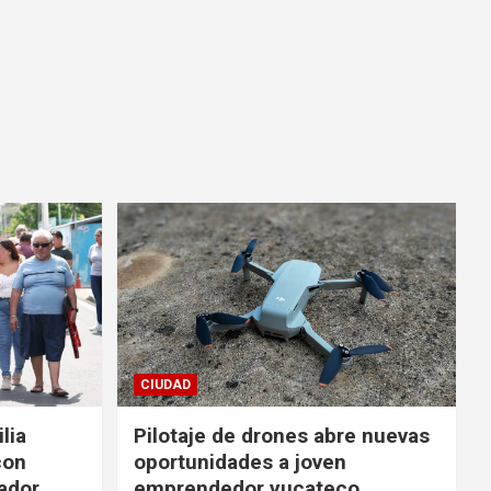
CIUDAD
lia
Pilotaje de drones abre nuevas
con
oportunidades a joven
ador
emprendedor yucateco