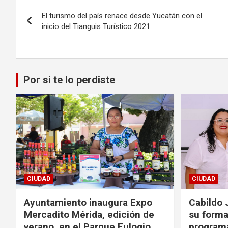
Navegación
El turismo del país renace desde Yucatán con el
de
inicio del Tianguis Turístico 2021
entradas
Por si te lo perdiste
CIUDAD
CIUDAD
Ayuntamiento inaugura Expo
Cabildo 
Mercadito Mérida, edición de
su forma
verano, en el Parque Eulogio
program