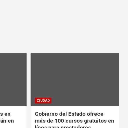
CIUDAD
es en
Gobierno del Estado ofrece
rán en
más de 100 cursos gratuitos en
línea para prestadores