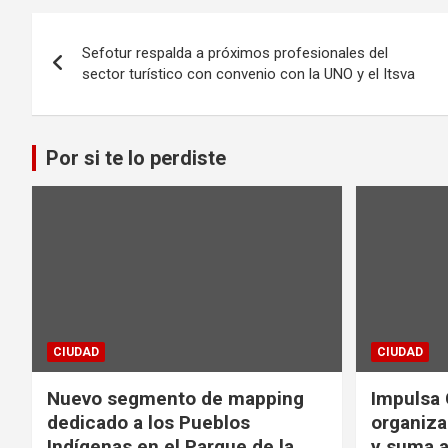
Navegación
Sefotur respalda a próximos profesionales del
de
sector turístico con convenio con la UNO y el Itsva
entradas
Por si te lo perdiste
CIUDAD
CIUDAD
Nuevo segmento de mapping
Impulsa 
dedicado a los Pueblos
organiza
Indígenas en el Parque de la
y suma a