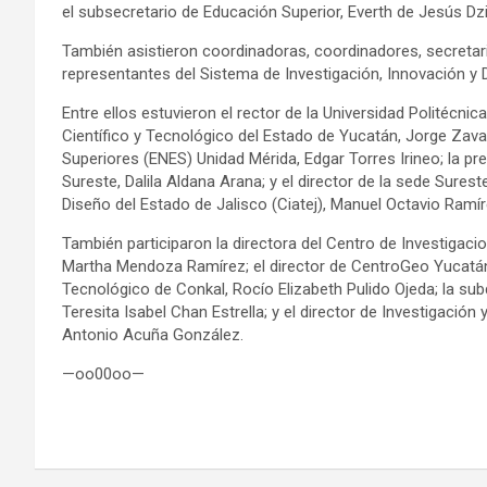
el subsecretario de Educación Superior, Everth de Jesús Dz
También asistieron coordinadoras, coordinadores, secretari
representantes del Sistema de Investigación, Innovación y 
Entre ellos estuvieron el rector de la Universidad Politécni
Científico y Tecnológico del Estado de Yucatán, Jorge Zaval
Superiores (ENES) Unidad Mérida, Edgar Torres Irineo; la p
Sureste, Dalila Aldana Arana; y el director de la sede Sures
Diseño del Estado de Jalisco (Ciatej), Manuel Octavio Ramí
También participaron la directora del Centro de Investigaci
Martha Mendoza Ramírez; el director de CentroGeo Yucatán, 
Tecnológico de Conkal, Rocío Elizabeth Pulido Ojeda; la sub
Teresita Isabel Chan Estrella; y el director de Investigació
Antonio Acuña González.
—oo00oo—