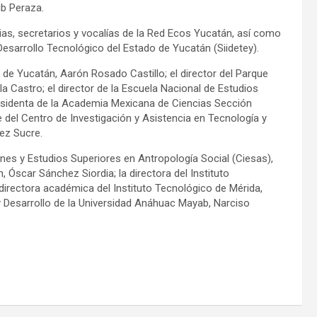
ib Peraza.
as, secretarios y vocalías de la Red Ecos Yucatán, así como
Desarrollo Tecnológico del Estado de Yucatán (Siidetey).
ca de Yucatán, Aarón Rosado Castillo; el director del Parque
a Castro; el director de la Escuela Nacional de Estudios
residenta de la Academia Mexicana de Ciencias Sección
te del Centro de Investigación y Asistencia en Tecnología y
rez Sucre.
ones y Estudios Superiores en Antropología Social (Ciesas),
Óscar Sánchez Siordia; la directora del Instituto
directora académica del Instituto Tecnológico de Mérida,
n y Desarrollo de la Universidad Anáhuac Mayab, Narciso