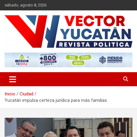
Saltar
sábado, agosto 8, 2026
al
contenido
Revista política
Vector Yucatán
Inicio
Ciudad
Yucatán impulsa certeza jurídica para más familias