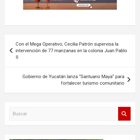
Navegación
Con el Mega Operativo, Cecilia Patrón supervisa la
de
intervención de 77 manzanas en la colonia Juan Pablo
II.
entradas
Gobierno de Yucatán lanza “Santuario Maya” para
fortalecer turismo comunitario
B
u
s
c
a