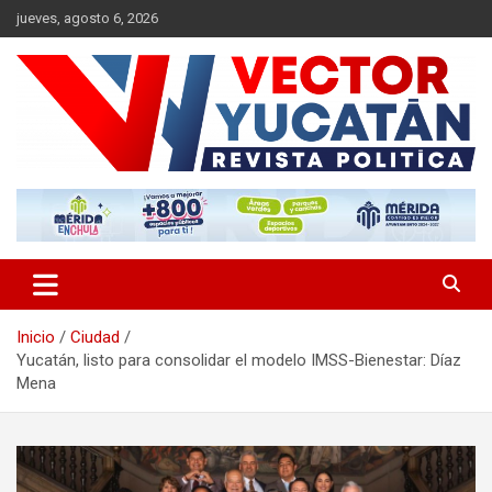
Saltar
jueves, agosto 6, 2026
al
contenido
Revista política
Vector Yucatán
Inicio
Ciudad
Yucatán, listo para consolidar el modelo IMSS-Bienestar: Díaz
Mena