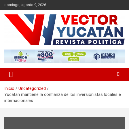
Saltar
domingo, agosto 9, 2026
al
contenido
Revista política
Vector Yucatán
Inicio
Uncategorized
Yucatán mantiene la confianza de los inversionistas locales e
internacionales