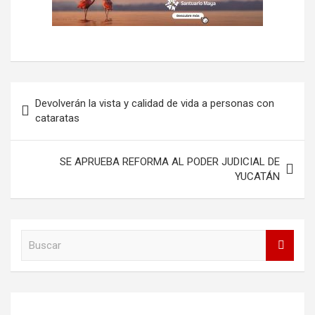
Navegación
Devolverán la vista y calidad de vida a personas con
de
cataratas
entradas
SE APRUEBA REFORMA AL PODER JUDICIAL DE
YUCATÁN
B
u
s
c
a
r