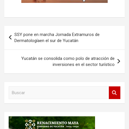
Navegación
SSY pone en marcha Jornada Extramuros de
de
Dermatologíaen el sur de Yucatán
entradas
Yucatán se consolida como polo de atracción de
inversiones en el sector turístico
B
u
s
c
a
r