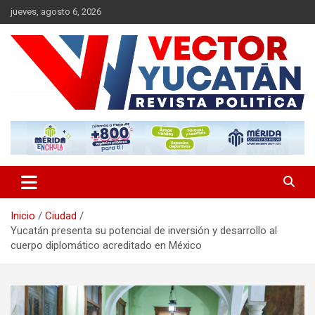
Saltar
jueves, agosto 6, 2026
al
contenido
Revista política
Vector Yucatán
Inicio
Ciudad
Yucatán presenta su potencial de inversión y desarrollo al
cuerpo diplomático acreditado en México