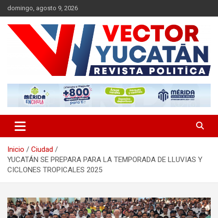
Saltar
domingo, agosto 9, 2026
al
contenido
Revista política
Vector Yucatán
Inicio
Ciudad
YUCATÁN SE PREPARA PARA LA TEMPORADA DE LLUVIAS Y
CICLONES TROPICALES 2025