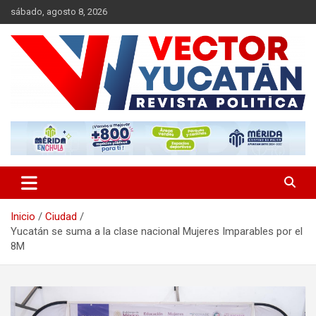
Saltar
sábado, agosto 8, 2026
al
contenido
Revista política
Vector Yucatán
Inicio
Ciudad
Yucatán se suma a la clase nacional Mujeres Imparables por el
8M