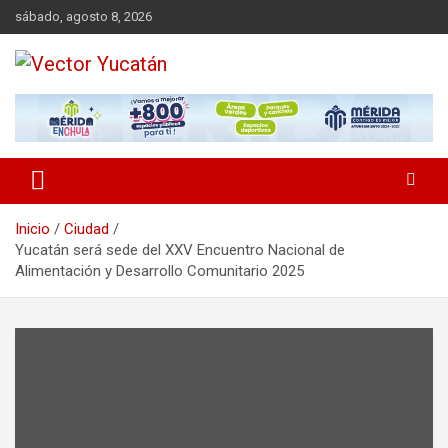
Saltar
sábado, agosto 8, 2026
al
contenido
Revista política
Vector Yucatán
Inicio
Ciudad
Yucatán será sede del XXV Encuentro Nacional de
Alimentación y Desarrollo Comunitario 2025