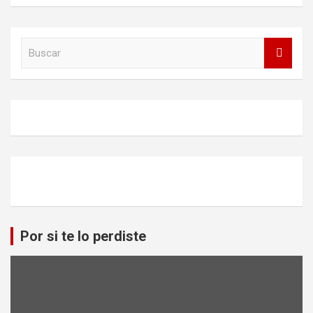
B
u
s
c
a
r
Por si te lo perdiste