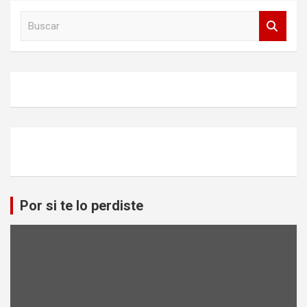
B
u
s
c
a
r
Por si te lo perdiste