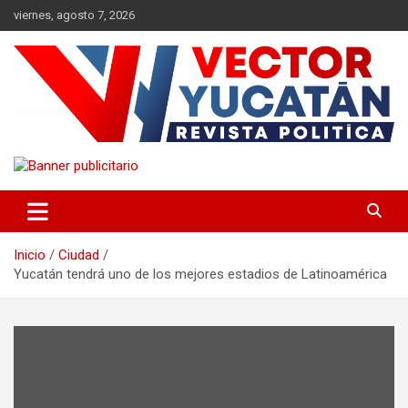
Saltar
viernes, agosto 7, 2026
al
contenido
Revista política
Vector Yucatán
Inicio
Ciudad
Yucatán tendrá uno de los mejores estadios de Latinoamérica