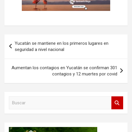
Navegación
Yucatán se mantiene en los primeros lugares en
de
seguridad a nivel nacional
entradas
Aumentan los contagios en Yucatán se confirman 301
contagios y 12 muertes por covid
B
u
s
c
a
r