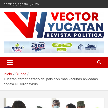
Saltar
domingo, agosto 9, 2026
al
contenido
Revista política
Vector Yucatán
Inicio
Ciudad
Yucatán, tercer estado del país con más vacunas aplicadas
contra el Coronavirus