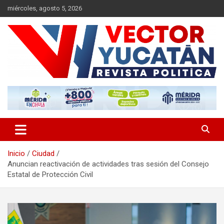
Saltar
miércoles, agosto 5, 2026
al
contenido
Revista política
Vector Yucatán
Inicio
Ciudad
Anuncian reactivación de actividades tras sesión del Consejo
Estatal de Protección Civil