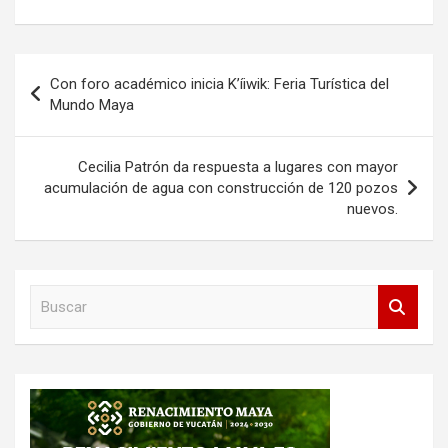
Navegación
Con foro académico inicia K’íiwik: Feria Turística del
de
Mundo Maya
entradas
Cecilia Patrón da respuesta a lugares con mayor
acumulación de agua con construcción de 120 pozos
nuevos.
B
u
s
c
a
r