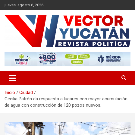
Saltar
jueves, agosto 6, 2026
al
contenido
Revista política
Vector Yucatán
Inicio
Ciudad
Cecilia Patrón da respuesta a lugares con mayor acumulación
de agua con construcción de 120 pozos nuevos.