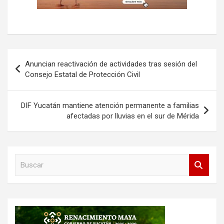
Navegación
Anuncian reactivación de actividades tras sesión del
de
Consejo Estatal de Protección Civil
entradas
DIF Yucatán mantiene atención permanente a familias
afectadas por lluvias en el sur de Mérida
B
u
s
c
a
r