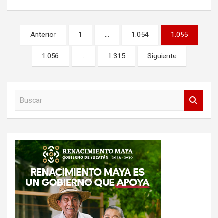
Paginación
Anterior
1
…
1.054
1.055
de
1.056
…
1.315
Siguiente
entradas
B
u
s
c
a
r