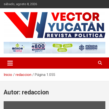
Saltar
sábado, agosto 8, 2026
al
contenido
Revista política
Vector Yucatán
Inicio
redaccion
Página 1.055
Autor:
redaccion