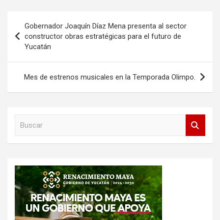
Navegación
Gobernador Joaquín Díaz Mena presenta al sector
de
constructor obras estratégicas para el futuro de
Yucatán
entradas
Mes de estrenos musicales en la Temporada Olimpo.
B
u
s
c
a
r