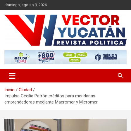
Saltar
domingo, agosto 9, 2026
al
contenido
Revista política
Vector Yucatán
Inicio
Ciudad
Impulsa Cecilia Patrón créditos para meridanas
emprendedoras mediante Macromer y Micromer