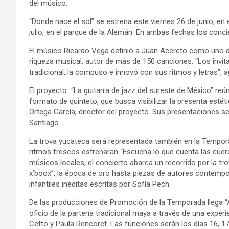
del músico.
“Donde nace el sol” se estrena este viernes 26 de junio, en
julio, en el parque de la Alemán. En ambas fechas los concie
El músico Ricardo Vega definió a Juan Acereto como uno d
riqueza musical, autor de más de 150 canciones. “Los invi
tradicional, la compuso e innovó con sus ritmos y letras”, a
El proyecto “La guitarra de jazz del sureste de México” re
formato de quinteto, que busca visibilizar la presenta estét
Ortega García, director del proyecto. Sus presentaciones será
Santiago.
La trova yucateca será representada también en la Tempor
ritmos frescos estrenarán “Escucha lo que cuenta las cuer
músicos locales, el concierto abarca un recorrido por la tr
x’boox”, la época de oro hasta piezas de autores contemp
infantiles inéditas escritas por Sofía Pech.
De las producciones de Promoción de la Temporada llega “Al
oficio de la partería tradicional maya a través de una exper
Cetto y Paula Rencoret. Las funciones serán los días 16, 17