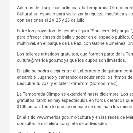
Además de disciplinas artísticas, la Temporada Olimpo con
Cultural, un espacio para visibilizar la riqueza lingüística y l
con sesiones el 24, 25 y 26 de julio.
Entre los proyectos de gestión figura “Sonidero del parque”
para ofrecer clases de baile y gozar en el espacio públic
multinivel, en el parque de La Paz, con Gabriela Jiménez, 
Los talleres artísticos gratuitos, que forman parte de la Te
cultura@merida.gob.mx
ya que los cupos son limitados.
En julio se podrá elegir entre el Laboratorio de guitarra co
ensamble Jugando y cantando; descubriendo los ritmos de l
Descubre tu voz, y el taller Ixi’imo’om (Somos maíz).
La Temporada Olimpo se extenderá hasta diciembre. Los e
gratuitos; también hay espectáculos en foros cerrados que 
$100 pesos; todo lo que se recaude se destina a los mismo
En el sitio www.merida.gob.mx/cultura y en las redes de Mé
consultar la cartelera completa de actividades.