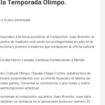
 la Temporada Olimpo.
 el jazz peninsular.
usicales a la trova yucateca, al compositor Juan Acereto, el
ntro de tradición oral serán los protagonistas en julio en la
ectoria y jóvenes creadores que enriquecen la oferta cultural
cilia Patrón Laviada, continúa fortaleciendo a Mérida
ro Cultural Olimpo, Claudia Chapa Cortés, subdirectora de
inuará sorprendiendo con su oferta musical y el talento de
a a todas partes, fomentar la convivencia, y que todas y todos
manifestaciones artísticas.
n homenaje al compositor yucateco Juan Acereto, cuya obra
ue también se enmarca en el aniversario luctuoso número 35