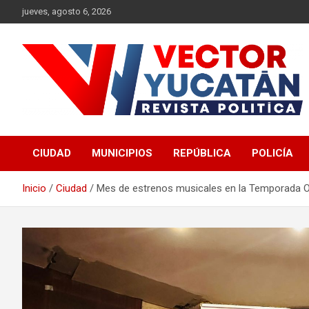
Saltar
jueves, agosto 6, 2026
al
contenido
Revista política
Vector Yucatán
CIUDAD
MUNICIPIOS
REPÚBLICA
POLICÍA
Inicio
Ciudad
Mes de estrenos musicales en la Temporada O