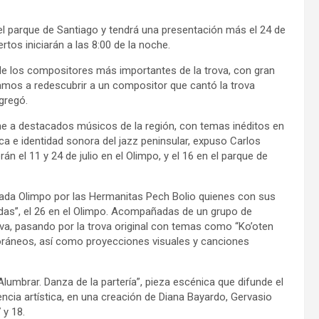
 el parque de Santiago y tendrá una presentación más el 24 de
rtos iniciarán a las 8:00 de la noche.
e los compositores más importantes de la trova, con gran
tamos a redescubrir a un compositor que cantó la trova
gregó.
úne a destacados músicos de la región, con temas inéditos en
ica e identidad sonora del jazz peninsular, expuso Carlos
n el 11 y 24 de julio en el Olimpo, y el 16 en el parque de
ada Olimpo por las Hermanitas Pech Bolio quienes con sus
das”, el 26 en el Olimpo. Acompañadas de un grupo de
ova, pasando por la trova original con temas como “Ko’oten
oráneos, así como proyecciones visuales y canciones
umbrar. Danza de la partería”, pieza escénica que difunde el
iencia artística, en una creación de Diana Bayardo, Gervasio
 y 18.