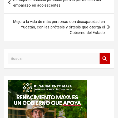
de
embarazo en adolescentes
entradas
Mejora la vida de más personas con discapacidad en
Yucatán, con las prótesis y órtesis que otorga el
Gobierno del Estado
B
u
s
c
a
r