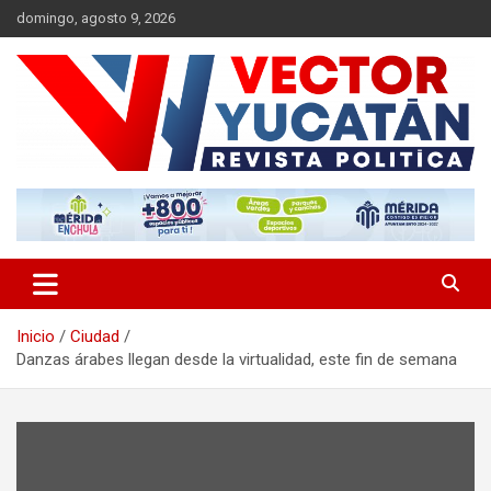
Saltar
domingo, agosto 9, 2026
al
contenido
Revista política
Vector Yucatán
Inicio
Ciudad
Danzas árabes llegan desde la virtualidad, este fin de semana