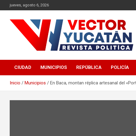
Saltar
jueves, agosto 6, 2026
al
contenido
Revista política
Vector Yucatán
CIUDAD
MUNICIPIOS
REPÚBLICA
POLICÍA
Inicio
Municipios
En Baca, montan réplica artesanal del «Por