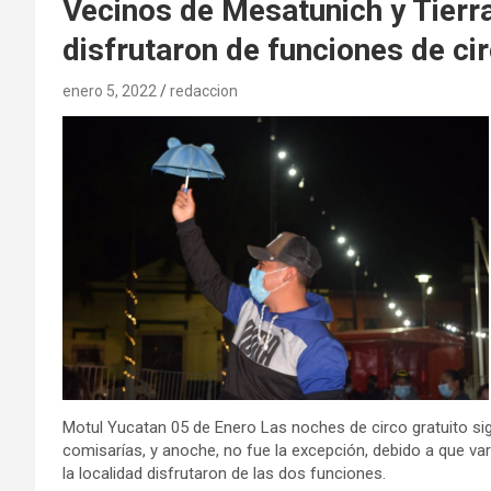
Vecinos de Mesatunich y Tierra
disfrutaron de funciones de ci
enero 5, 2022
redaccion
Motul Yucatan 05 de Enero Las noches de circo gratuito s
comisarías, y anoche, no fue la excepción, debido a que var
la localidad disfrutaron de las dos funciones.