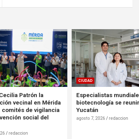
CIUDAD
Cecilia Patrón la
Especialistas mundial
ción vecinal en Mérida
biotecnología se reuni
 comités de vigilancia
Yucatán
evención social del
agosto 7, 2026
redaccion
026
redaccion