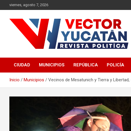
Saltar
viernes, agosto 7, 2026
al
contenido
Revista política
Vector Yucatán
CIUDAD
MUNICIPIOS
REPÚBLICA
POLICÍA
Inicio
Municipios
Vecinos de Mesatunich y Tierra y Libertad,