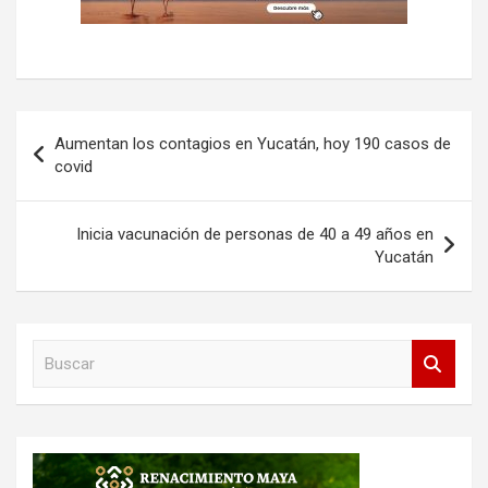
Navegación
Aumentan los contagios en Yucatán, hoy 190 casos de
de
covid
entradas
Inicia vacunación de personas de 40 a 49 años en
Yucatán
B
u
s
c
a
r