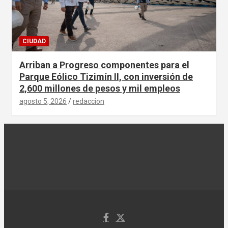
CIUDAD
Arriban a Progreso componentes para el
Parque Eólico Tizimín II, con inversión de
2,600 millones de pesos y mil empleos
agosto 5, 2026
redaccion