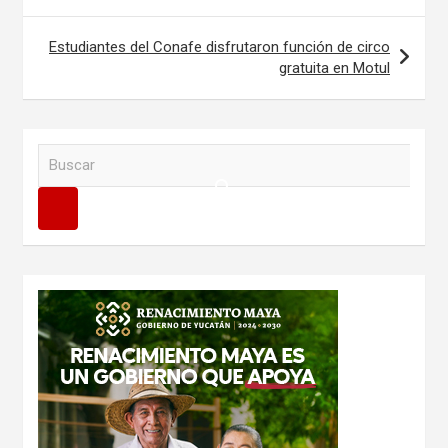
entradas
Estudiantes del Conafe disfrutaron función de circo
gratuita en Motul
B
u
s
c
a
r