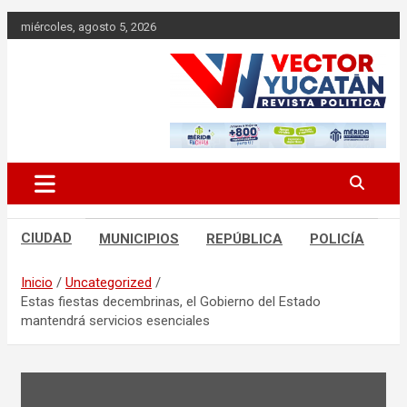
Saltar
miércoles, agosto 5, 2026
al
contenido
Revista política
Vector Yucatán
CIUDAD
MUNICIPIOS
REPÚBLICA
POLICÍA
Inicio
Uncategorized
Estas fiestas decembrinas, el Gobierno del Estado
mantendrá servicios esenciales