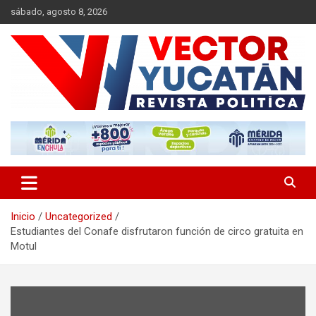
Saltar
sábado, agosto 8, 2026
al
contenido
Revista política
Vector Yucatán
Inicio
Uncategorized
Estudiantes del Conafe disfrutaron función de circo gratuita en
Motul