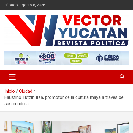
Saltar
sábado, agosto 8, 2026
al
contenido
Revista política
Vector Yucatán
Inicio
Ciudad
Faustino Tutzin Itzá, promotor de la cultura maya a través de
sus cuadros