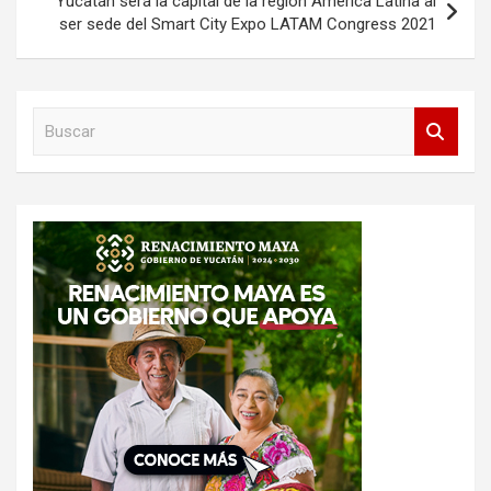
Yucatán será la capital de la región América Latina al
ser sede del Smart City Expo LATAM Congress 2021
B
u
s
c
a
r