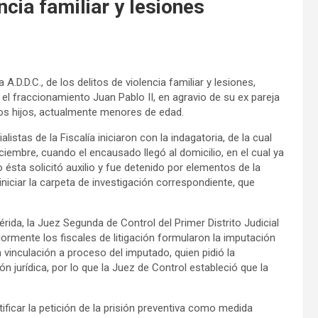
cia familiar y lesiones
A.D.D.C., de los delitos de violencia familiar y lesiones,
l fraccionamiento Juan Pablo II, en agravio de su ex pareja
os hijos, actualmente menores de edad.
stas de la Fiscalía iniciaron con la indagatoria, de la cual
iembre, cuando el encausado llegó al domicilio, en el cual ya
o ésta solicitó auxilio y fue detenido por elementos de la
 iniciar la carpeta de investigación correspondiente, que
érida, la Juez Segunda de Control del Primer Distrito Judicial
iormente los fiscales de litigación formularon la imputación
a vinculación a proceso del imputado, quien pidió la
ón jurídica, por lo que la Juez de Control estableció que la
ificar la petición de la prisión preventiva como medida