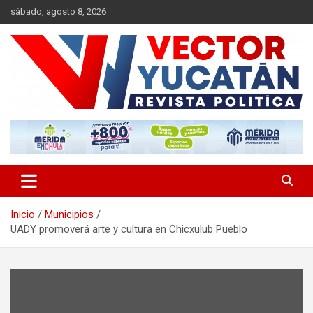
Saltar
sábado, agosto 8, 2026
al
contenido
Revista política
Vector Yucatán
Inicio
Municipios
UADY promoverá arte y cultura en Chicxulub Pueblo