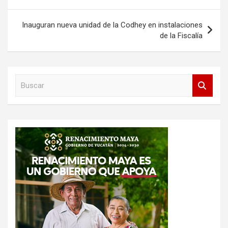
de
entradas
Inauguran nueva unidad de la Codhey en instalaciones
de la Fiscalía
B
u
s
c
a
r