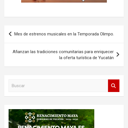
Navegación
Mes de estrenos musicales en la Temporada Olimpo.
de
entradas
Afianzan las tradiciones comunitarias para enriquecer
la oferta turística de Yucatán
B
u
s
c
a
r