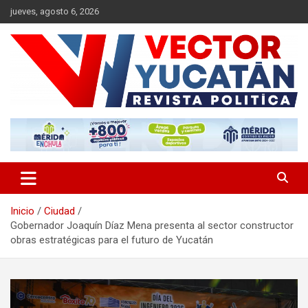
Saltar
jueves, agosto 6, 2026
al
contenido
Revista política
Vector Yucatán
Inicio
Ciudad
Gobernador Joaquín Díaz Mena presenta al sector constructor
obras estratégicas para el futuro de Yucatán