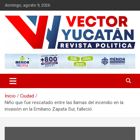
Saltar
domingo, agosto 9, 2026
al
contenido
Revista política
Vector Yucatán
Inicio
Ciudad
Niño que fue rescatado entre las llamas del incendio en la
invasión en la Emiliano Zapata Sur, falleció