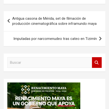
Navegación
Antigua casona de Mérida, set de filmación de
de
producción cinematográfica sobre inframundo maya
entradas
Imputadas por narcomenudeo tras cateo en Tizimín
B
u
s
c
a
r