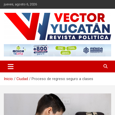
Saltar
jueves, agosto 6, 2026
al
contenido
Revista política
Vector Yucatán
Inicio
Ciudad
Proceso de regreso seguro a clases