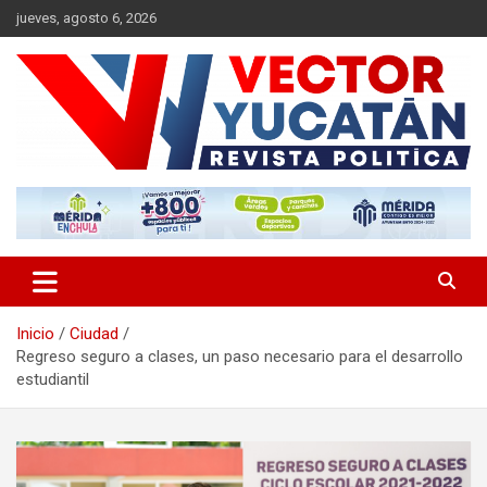
Saltar
jueves, agosto 6, 2026
al
contenido
Revista política
Vector Yucatán
Inicio
Ciudad
Regreso seguro a clases, un paso necesario para el desarrollo
estudiantil