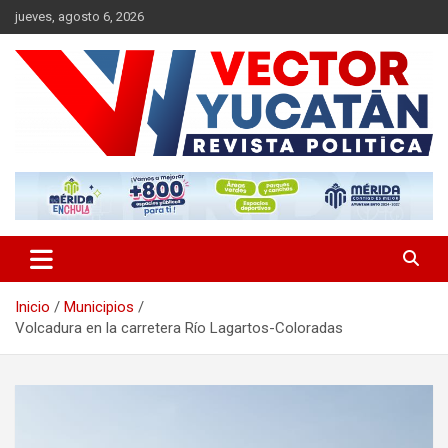
Saltar
jueves, agosto 6, 2026
al
contenido
Revista política
Vector Yucatán
Inicio
Municipios
Volcadura en la carretera Río Lagartos-Coloradas