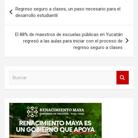
Navegación
Regreso seguro a clases, un paso necesario para el
de
desarrollo estudiantil
entradas
El 88% de maestros de escuelas públicas en Yucatán
regresó a las aulas para iniciar con el proceso de
regreso seguro a clases
B
u
s
c
a
r