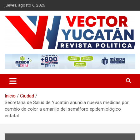
Saltar
jueves, agosto 6, 2026
al
contenido
Revista política
Vector Yucatán
Inicio
Ciudad
Secretaría de Salud de Yucatán anuncia nuevas medidas por
cambio de color a amarillo del semáforo epidemiológico
estatal