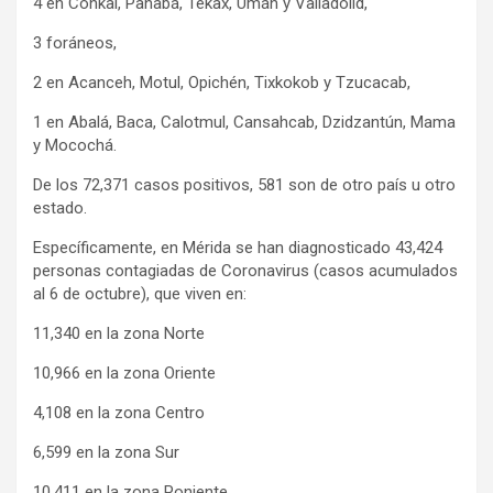
4 en Conkal, Panabá, Tekax, Umán y Valladolid,
3 foráneos,
2 en Acanceh, Motul, Opichén, Tixkokob y Tzucacab,
1 en Abalá, Baca, Calotmul, Cansahcab, Dzidzantún, Mama
y Mocochá.
De los 72,371 casos positivos, 581 son de otro país u otro
estado.
Específicamente, en Mérida se han diagnosticado 43,424
personas contagiadas de Coronavirus (casos acumulados
al 6 de octubre), que viven en:
11,340 en la zona Norte
10,966 en la zona Oriente
4,108 en la zona Centro
6,599 en la zona Sur
10,411 en la zona Poniente