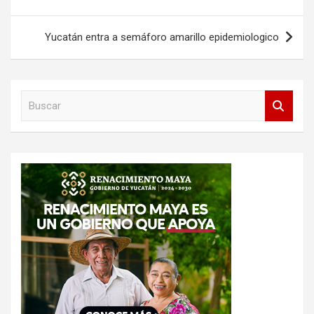
entradas
Yucatán entra a semáforo amarillo epidemiologico
B
u
s
c
a
r