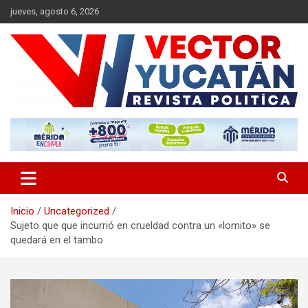
Saltar
jueves, agosto 6, 2026
al
contenido
Revista política
Vector Yucatán
Inicio
Uncategorized
Sujeto que que incurrió en crueldad contra un «lomito» se
quedará en el tambo