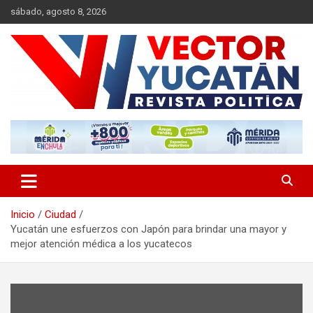
Saltar
sábado, agosto 8, 2026
al
contenido
Revista política
Vector Yucatán
Inicio
Ciudad
Yucatán une esfuerzos con Japón para brindar una mayor y
mejor atención médica a los yucatecos