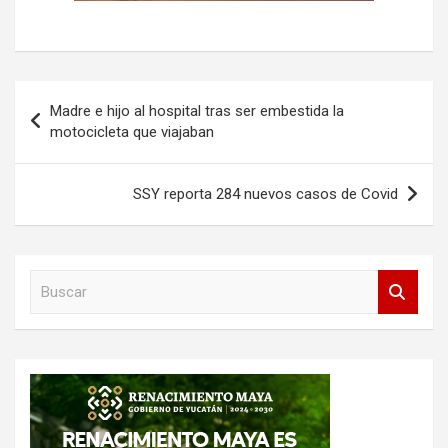
Navegación
Madre e hijo al hospital tras ser embestida la
de
motocicleta que viajaban
entradas
SSY reporta 284 nuevos casos de Covid
B
u
s
c
a
r