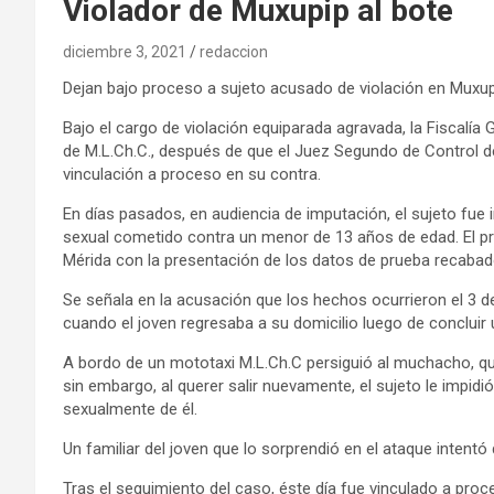
Violador de Muxupip al bote
diciembre 3, 2021
redaccion
Dejan bajo proceso a sujeto acusado de violación en Muxu
Bajo el cargo de violación equiparada agravada, la Fiscalía 
de M.L.Ch.C., después de que el Juez Segundo de Control del
vinculación a proceso en su contra.
En días pasados, en audiencia de imputación, el sujeto fue 
sexual cometido contra un menor de 13 años de edad. El pro
Mérida con la presentación de los datos de prueba recabado
Se señala en la acusación que los hechos ocurrieron el 3 d
cuando el joven regresaba a su domicilio luego de concluir 
A bordo de un mototaxi M.L.Ch.C persiguió al muchacho, quie
sin embargo, al querer salir nuevamente, el sujeto le impidi
sexualmente de él.
Un familiar del joven que lo sorprendió en el ataque intent
Tras el seguimiento del caso, éste día fue vinculado a proce