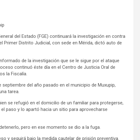
pip
General del Estado (FGE) continuará la investigación en contra
 Primer Distrito Judicial, con sede en Mérida, dictó auto de
informado de la investigación que se le sigue por el ataque
ceso continuó éste día en el Centro de Justicia Oral de
s la Fiscalía.
e septiembre del año pasado en el municipio de Muxupip,
una tarea.
n se refugió en el domicilio de un familiar para protegerse,
ó el paso y lo apartó hacia un sitio para aprovecharse
ó detenerlo, pero en ese momento se dio a la fuga.
so y seguirá bajo la medida cautelar de prisión preventiva.